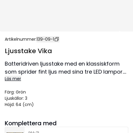
Artikelnummer
:
139-09-1
Ljusstake Vika
Batteridriven ljusstake med en klassiskform
som sprider fint ljus med sina tre LED lampor.
Läs mer
En ljusstake att ta fram så fort mörkret tagit
plats utanför fönstret.Lättplacerad i både
Färg
:
Grön
fönster och på skänk. Ljusstaken kan vikas
Ljuskällor
:
3
ihop och blir därför lätt att förvara. Denna
Höjd
:
64 (cm)
produkt har FSC®-märkning.
Storlek 57x64 cm.
Komplettera med
064-73