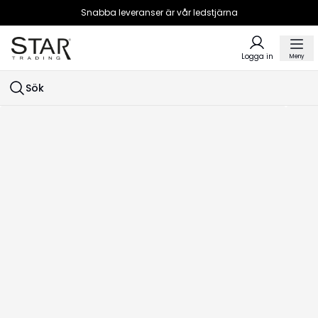
Snabba leveranser är vår ledstjärna
Logga in
Meny
Sök