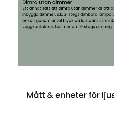
Dimra utan dimmer
Ett annat sätt att dimra utan dimmer är att
inbyggd dimmer, s.k. 3-stegs dimbara lampor.
enkelt genom antal tryck på lampans strömbr
väggkontakten. Läs mer om 3-stegs dimning i 
Mått & enheter för lju