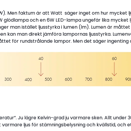
(W). Men faktum är att Watt säger inget om hur mycket l
W glödlampa och en 6W LED-lampa ungefär lika mycket l
nger man istället ljusstyrka i lumen (lm). Lumen är måtte
 lumen kan man direkt jämföra lampornas ljusstyrka. Lume
åttet för rundstrålande lampor. Men det säger ingenting 
peratur”. Ju lägre Kelvin-grad ju varmare sken. Allt under
varmare ljus för stämningsbelysning och kvällstid, och ett