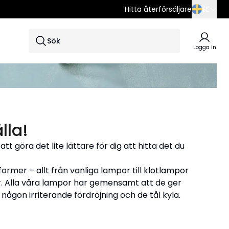
Hitta återförsäljare
SE
SE
Sök
EN
Logga in
DE
lla!
tt göra det lite lättare för dig att hitta det du
rmer – allt från vanliga lampor till klotlampor
. Alla våra lampor har gemensamt att de ger
ågon irriterande fördröjning och de tål kyla.