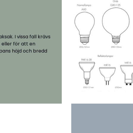
sak. I vissa fall krävs
eller för att en
pans höjd och bredd