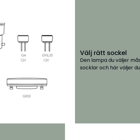
Välj rätt sockel
Den lampa du väljer måst
socklar och här väljer du