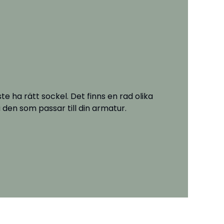
e ha rätt sockel. Det finns en rad olika
 den som passar till din armatur.