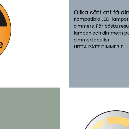
Olika sätt att få d
Kompatibla LED-lampor 
dimmers. För bästa resul
lampan och dimmern pas
dimmertabeller.
HITTA RÄTT DIMMER TIL