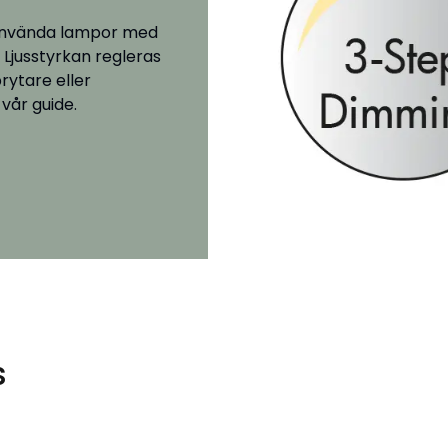
 använda lampor med
 Ljusstyrkan regleras
ytare eller
vår guide.
s