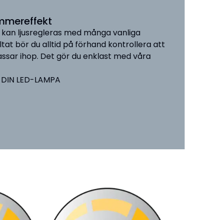
immereffekt
kan ljusregleras med många vanliga
tat bör du alltid på förhand kontrollera att
sar ihop. Det gör du enklast med våra
L DIN LED-LAMPA