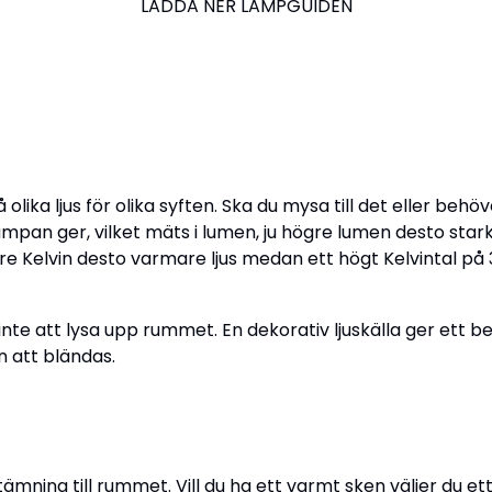
LADDA NER LAMPGUIDEN
 olika ljus för olika syften. Ska du mysa till det eller beh
mpan ger, vilket mäts i lumen, ju högre lumen desto stark
re Kelvin desto varmare ljus medan ett högt Kelvintal på 3-4
 inte att lysa upp rummet. En dekorativ ljuskälla ger ett 
n att bländas.
tämning till rummet. Vill du ha ett varmt sken väljer du ett