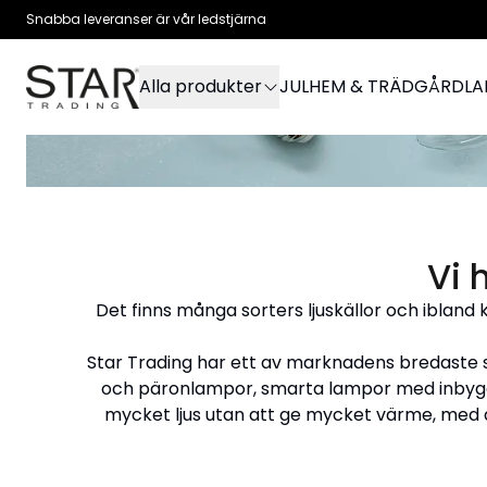
Snabba leveranser är vår ledstjärna
Alla produkter
JUL
HEM & TRÄDGÅRD
L
Vi 
Det finns många
sorters ljuskällor och ibland 
Star Trading har ett av marknadens bredaste so
och päronlampor, smarta lampor med inbyggd
mycket ljus utan att ge mycket värme, med an