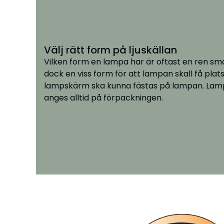
Välj rätt form på ljuskällan
Vilken form en lampa har är oftast en ren smak
dock en viss form för att lampan skall få plats 
lampskärm ska kunna fästas på lampan. Lam
anges alltid på förpackningen.