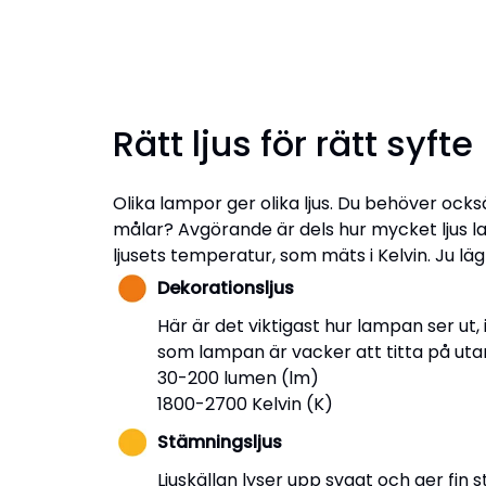
Rätt ljus för rätt syfte
Olika lampor ger olika ljus. Du behöver också
målar? Avgörande är dels hur mycket ljus la
ljusets temperatur, som mäts i Kelvin. Ju läg
Dekorationsljus
Här är det viktigast hur lampan ser ut,
som lampan är vacker att titta på uta
30-200 lumen (lm)
1800-2700 Kelvin (K)
Stämningsljus
Ljuskällan lyser upp svagt och ger fin s