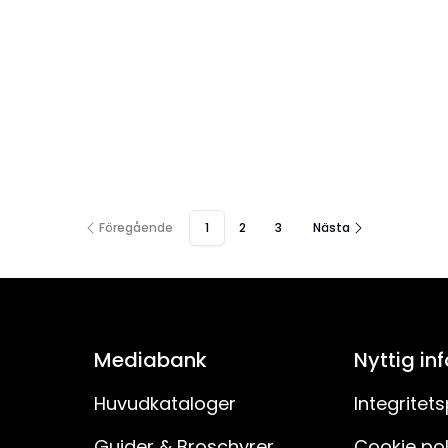
Föregående
1
2
3
Nästa
Mediabank
Nyttig in
Huvudkataloger
Integritets
Guider & Broschyrer
Cookie pol