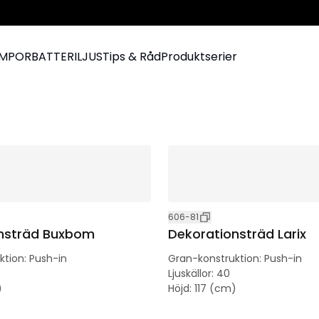
AMPOR
BATTERILJUS
Tips & Råd
Produktserier
606-81
nsträd Buxbom
Dekorationsträd Larix
ktion
:
Push-in
Gran-konstruktion
:
Push-in
Ljuskällor
:
40
)
Höjd
:
117 (cm)