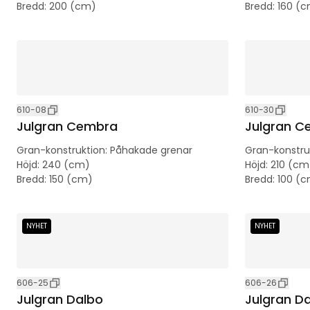
Bredd
:
200 (cm)
Bredd
:
160 (
610-08
610-30
Julgran Cembra
Julgran C
Gran-konstruktion
:
Påhakade grenar
Gran-konstru
Höjd
:
240 (cm)
Höjd
:
210 (cm
Bredd
:
150 (cm)
Bredd
:
100 (
NYHET
NYHET
606-25
606-26
Julgran Dalbo
Julgran D