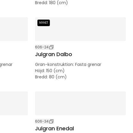
Bredd
:
180 (cm)
NYHET
606-24
Julgran Dalbo
grenar
Gran-konstruktion
:
Fasta grenar
Höjd
:
150 (cm)
Bredd
:
80 (cm)
606-34
Julgran Enedal