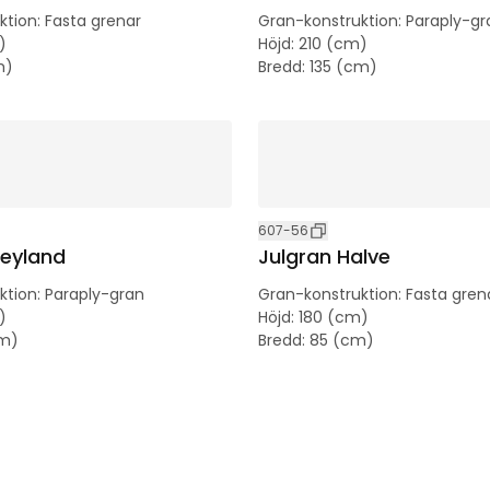
ktion
:
Fasta grenar
Gran-konstruktion
:
Paraply-gr
)
Höjd
:
210 (cm)
m)
Bredd
:
135 (cm)
607-56
reyland
Julgran Halve
ktion
:
Paraply-gran
Gran-konstruktion
:
Fasta gren
)
Höjd
:
180 (cm)
cm)
Bredd
:
85 (cm)