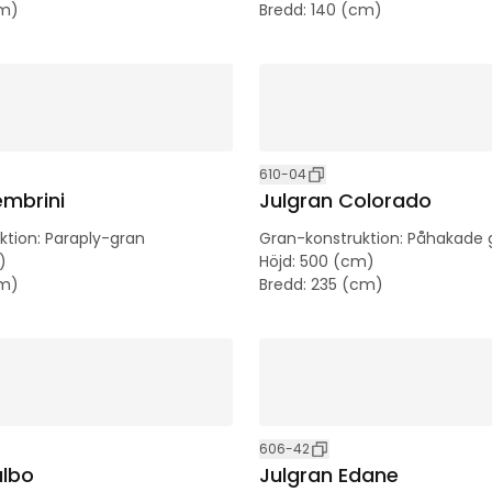
cm)
Bredd
:
140 (cm)
610-04
embrini
Julgran Colorado
ktion
:
Paraply-gran
Gran-konstruktion
:
Påhakade 
)
Höjd
:
500 (cm)
cm)
Bredd
:
235 (cm)
606-42
albo
Julgran Edane