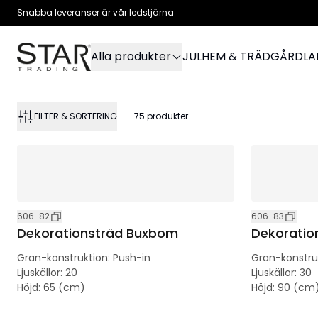
Snabba leveranser är vår ledstjärna
Alla produkter
JUL
HEM & TRÄDGÅRD
L
FILTER & SORTERING
75
produkter
606-82
606-83
Dekorationsträd Buxbom
Dekoratio
Gran-konstruktion
:
Push-in
Gran-konstru
Ljuskällor
:
20
Ljuskällor
:
30
Höjd
:
65 (cm)
Höjd
:
90 (cm