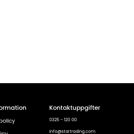
formation
Kontaktuppgifter
0325 - 120 00
policy
info@startrading.com
icy