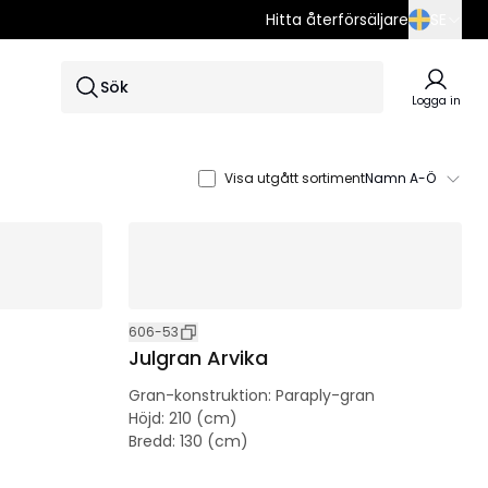
Hitta återförsäljare
SE
SE
Sök
EN
Logga in
DE
Visa utgått sortiment
Namn A-Ö
606-53
Julgran Arvika
Gran-konstruktion
:
Paraply-gran
Höjd
:
210 (cm)
Bredd
:
130 (cm)