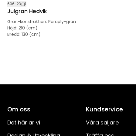
606-23
Julgran Hedvik
Gran-konstruktion
:
Paraply-gran
Höjd
:
210 (cm)
Bredd
:
130 (cm)
Om oss
Kundservice
Det här är vi
Våra säljare
Design & Utveckling
Träffa oss