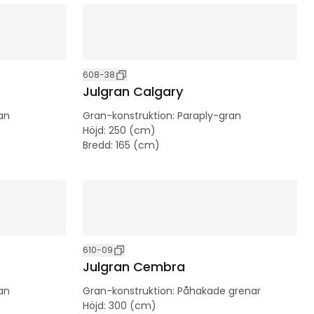
608-38
Julgran Calgary
an
Gran-konstruktion
:
Paraply-gran
Höjd
:
250 (cm)
Bredd
:
165 (cm)
610-09
Julgran Cembra
an
Gran-konstruktion
:
Påhakade grenar
Höjd
:
300 (cm)